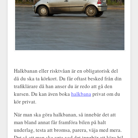
Halkbanan eller risktvåan är en obligatorisk del
då du ska ta körkort. Du får oftast besked från din
trafiklärare då han anser du är redo att gå den
kursen. Du kan även boka
halkbana
privat om du
kör privat.
När man ska göra halkbanan, så innebär det att
man bland annat får framföra bilen på halt
underlag, testa att bromsa, parera, väja med mera.
Det så att man ska veta vad det innebär att köra bil